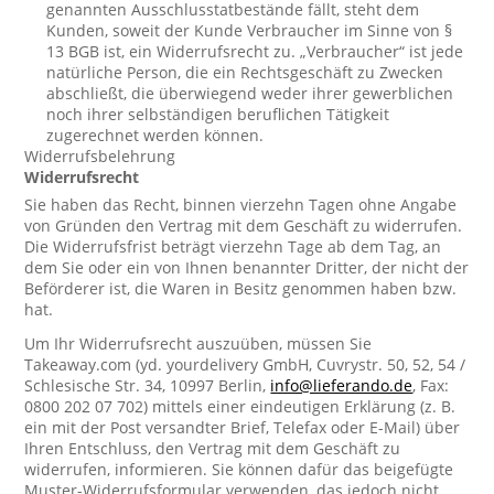
genannten Ausschlusstatbestände fällt, steht dem
Kunden, soweit der Kunde Verbraucher im Sinne von §
13 BGB ist, ein Widerrufsrecht zu. „Verbraucher“ ist jede
natürliche Person, die ein Rechtsgeschäft zu Zwecken
abschließt, die überwiegend weder ihrer gewerblichen
noch ihrer selbständigen beruflichen Tätigkeit
zugerechnet werden können.
Widerrufsbelehrung
Widerrufsrecht
Sie haben das Recht, binnen vierzehn Tagen ohne Angabe
von Gründen den Vertrag mit dem Geschäft zu widerrufen.
Die Widerrufsfrist beträgt vierzehn Tage ab dem Tag, an
dem Sie oder ein von Ihnen benannter Dritter, der nicht der
Beförderer ist, die Waren in Besitz genommen haben bzw.
hat.
Um Ihr Widerrufsrecht auszuüben, müssen Sie
Takeaway.com (yd. yourdelivery GmbH, Cuvrystr. 50, 52, 54 /
Schlesische Str. 34, 10997 Berlin,
info@lieferando.de
, Fax:
0800 202 07 702) mittels einer eindeutigen Erklärung (z. B.
ein mit der Post versandter Brief, Telefax oder E-Mail) über
Ihren Entschluss, den Vertrag mit dem Geschäft zu
widerrufen, informieren. Sie können dafür das beigefügte
Muster-Widerrufsformular verwenden, das jedoch nicht